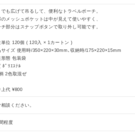
こでも広げて吊るして、便利なトラベルポーチ。
部のメッシュポケットは中が見えて使いやすく、
ーチ部分はスナップボタンで取り外し可能です。
単位 120個 ( 120入 × 1カートン )
サイズ 使用時/350×220×30mm､収納時/175×220×15mm
装形態 包装袋
 ﾎﾟﾘｴｽﾃﾙ
柄 2色取混ぜ
上代 ¥800
ご相談ください。
週間程度