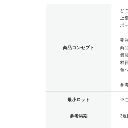
ど
上
ポ
受注
商品コンセプト
商品
個
材質
色･
参考
最小ロット
※
参考納期
3