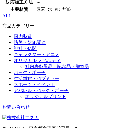
対応加工方法
－
主要材質
尿素･水･PE･ﾅｲﾛﾝ
ALL
商品カテゴリー
国内製造
防災・防犯関連
神社・仏閣
キャラクター・アニメ
オリジナル ノベルティ
社内表彰景品・記念品・贈答品
バッグ・ポーチ
生活雑貨・パブミラー
スポーツ・イベント
アパレル・バッグ・ポーチ
オリジナルプリント
お問い合わせ