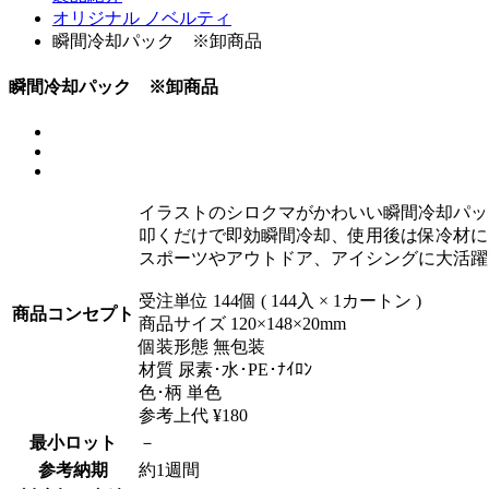
オリジナル ノベルティ
瞬間冷却パック ※卸商品
瞬間冷却パック ※卸商品
イラストのシロクマがかわいい瞬間冷却パッ
叩くだけで即効瞬間冷却、使用後は保冷材に
スポーツやアウトドア、アイシングに大活
受注単位 144個 ( 144入 × 1カートン )
商品コンセプト
商品サイズ 120×148×20mm
個装形態 無包装
材質 尿素･水･PE･ﾅｲﾛﾝ
色･柄 単色
参考上代 ¥180
最小ロット
－
参考納期
約1週間