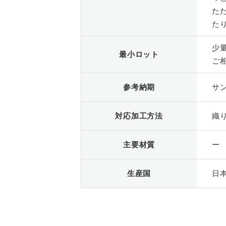
た
た
少
最小ロット
ご
参考納期
サ
対応加工方法
織
主要材質
ー
生産国
日