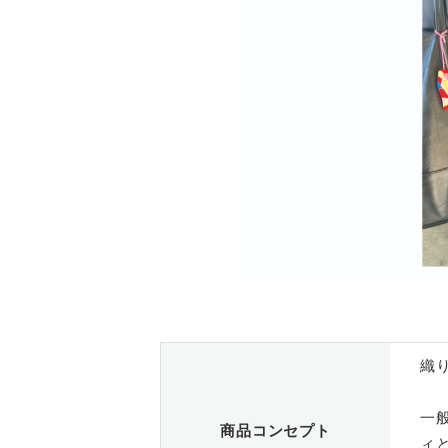
織
一
商品コンセプト
ィ