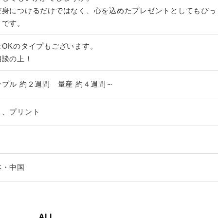
だ身につけるだけではなく、心を込めたプレゼントとしてもぴっ
りです。
量OKのタイプもございます。
相談の上！
ンプル 約２週間 量産 約４週間～
り、プリント
本・中国
ALL