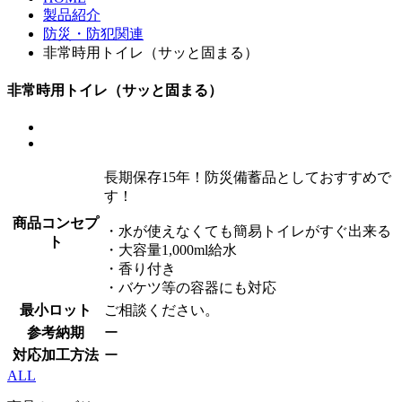
製品紹介
防災・防犯関連
非常時用トイレ（サッと固まる）
非常時用トイレ（サッと固まる）
長期保存15年！防災備蓄品としておすすめで
す！
商品コンセプ
・水が使えなくても簡易トイレがすぐ出来る
ト
・大容量1,000ml給水
・香り付き
・バケツ等の容器にも対応
最小ロット
ご相談ください。
参考納期
ー
対応加工方法
ー
ALL