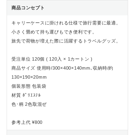
商品コンセプト
キャリーケースに掛けれる仕様で旅行需要に最適。
小さく畳めて持ち運びもでき便利です。
旅先で荷物が増えた際に活躍するトラベルグッズ。
受注単位 120個 ( 120入 × 1カートン )
商品サイズ 使用時/300×400×140mm､収納時/約
130×190×20mm
個装形態 包装袋
材質 ﾎﾟﾘｴｽﾃﾙ
色･柄 2色取混ぜ
参考上代 ¥800