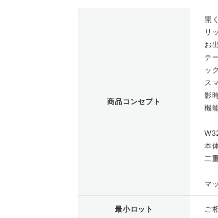
開
リ
お
テ
ッ
ス
影
商品コンセプト
機
W3
本
二
マ
最小ロット
ご