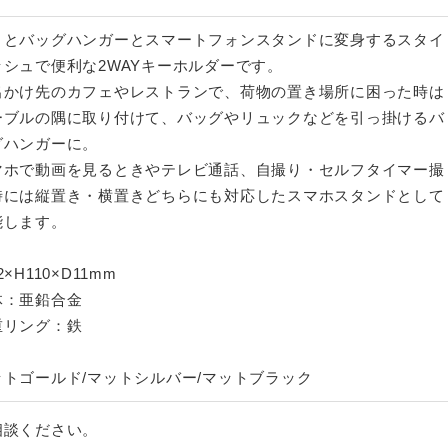
くとバッグハンガーとスマートフォンスタンドに変身するスタイ
ッシュで便利な2WAYキーホルダーです。
出かけ先のカフェやレストランで、荷物の置き場所に困った時は
ーブルの隅に取り付けて、バッグやリュックなどを引っ掛けるバ
グハンガーに。
マホで動画を見るときやテレビ通話、自撮り・セルフタイマー撮
時には縦置き・横置きどちらにも対応したスマホスタンドとして
能します。
2×H110×D11mm
体：亜鉛合金
重リング：鉄
ットゴールド/マットシルバー/マットブラック
相談ください。