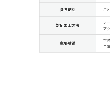
参考納期
ご
レ
対応加工方法
ア
本
主要材質
二