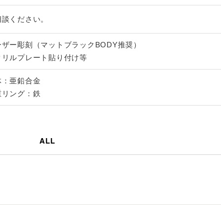
相談ください。
ーザー彫刻（マットブラックBODY推奨）
クリルプレート貼り付け等
体：亜鉛合金
重リング：鉄
ALL