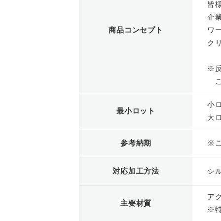
皆
企
商品コンセプト
ワ
ク
※
ご
小
最小ロット
大ロ
参考納期
※
対応加工方法
シ
ア
主要材質
※