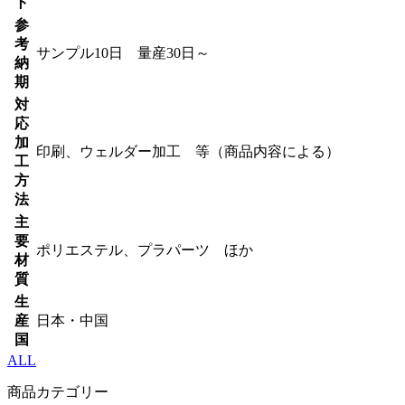
ト
参
考
サンプル10日 量産30日～
納
期
対
応
加
印刷、ウェルダー加工 等（商品内容による）
工
方
法
主
要
ポリエステル、プラパーツ ほか
材
質
生
産
日本・中国
国
ALL
商品カテゴリー