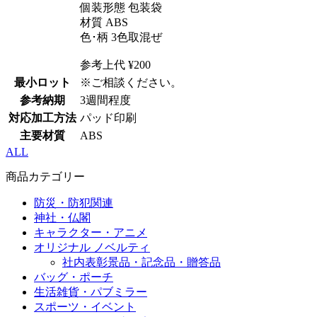
個装形態 包装袋
材質 ABS
色･柄 3色取混ぜ
参考上代 ¥200
最小ロット
※ご相談ください。
参考納期
3週間程度
対応加工方法
パッド印刷
主要材質
ABS
ALL
商品カテゴリー
防災・防犯関連
神社・仏閣
キャラクター・アニメ
オリジナル ノベルティ
社内表彰景品・記念品・贈答品
バッグ・ポーチ
生活雑貨・パブミラー
スポーツ・イベント