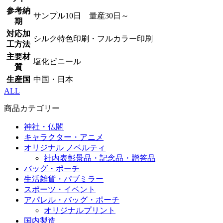
参考納
サンプル10日 量産30日～
期
対応加
シルク特色印刷・フルカラー印刷
工方法
主要材
塩化ビニール
質
生産国
中国・日本
ALL
商品カテゴリー
神社・仏閣
キャラクター・アニメ
オリジナル ノベルティ
社内表彰景品・記念品・贈答品
バッグ・ポーチ
生活雑貨・パブミラー
スポーツ・イベント
アパレル・バッグ・ポーチ
オリジナルプリント
国内製造