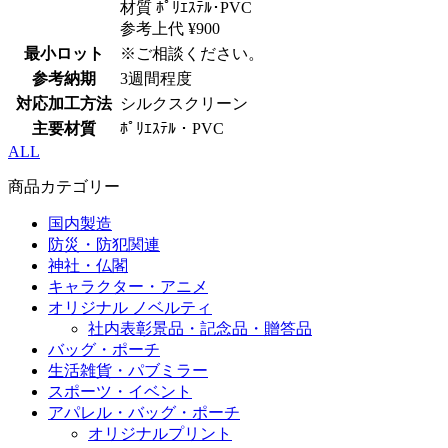
材質 ﾎﾟﾘｴｽﾃﾙ･PVC
参考上代 ¥900
最小ロット
※ご相談ください。
参考納期
3週間程度
対応加工方法
シルクスクリーン
主要材質
ﾎﾟﾘｴｽﾃﾙ・PVC
ALL
商品カテゴリー
国内製造
防災・防犯関連
神社・仏閣
キャラクター・アニメ
オリジナル ノベルティ
社内表彰景品・記念品・贈答品
バッグ・ポーチ
生活雑貨・パブミラー
スポーツ・イベント
アパレル・バッグ・ポーチ
オリジナルプリント