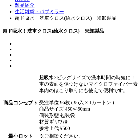
製品紹介
生活雑貨・パブミラー
超ド吸水！洗車クロス(給水クロス) ※卸製品
超ド吸水！洗車クロス(給水クロス) ※卸製品
超吸水×ビッグサイズで洗車時間の時短に！
車の表面を傷つけないマイクロファイバー素
車内のほこり取りにも使えて便利です。
受注単位 96枚 ( 96入 × 1カートン )
商品コンセプト
商品サイズ 450×450mm
個装形態 包装袋
材質 ﾎﾟﾘｴｽﾃﾙ
参考上代 ¥500
最小ロット
※ご相談ください。