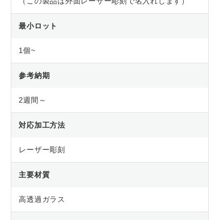
（この製品は外面レーザー彫刻で名入れします）
最小ロット
1個~
参考納期
2週間～
対応加工方法
レーザー彫刻
主要材質
高透過ガラス